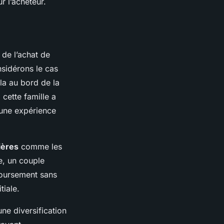
r l’acheteur.
 de l’achat de
nsidérons le cas
lla au bord de la
 cette famille a
à une expérience
ières
comme les
e, un couple
boursement sans
tiale.
ne diversification