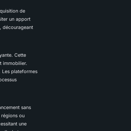
quisition de
iter un apport
es, décourageant
yante. Cette
t immobilier.
e. Les plateformes
rocessus
nancement sans
s régions ou
cessitant une