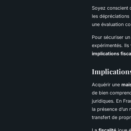
Soyez conscient
les dépréciations
une évaluation co
Pour sécuriser un
expérimentés. Ils
implications fisc
Implications
Acquérir une
mai
de bien comprendre
juridiques. En Fra
la présence d’un n
transfert de propr
La
fiscalité
joue é