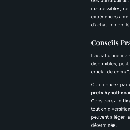
des portefeuilles
inaccessibles, ce
expériences aiden
d’achat immobiliè
Conseils Pr
L’achat d’une ma
disponibles, peu
crucial de connaî
Commencez par u
prêts hypothéca
Considérez le
fin
tout en diversifia
peuvent alléger la
déterminée.