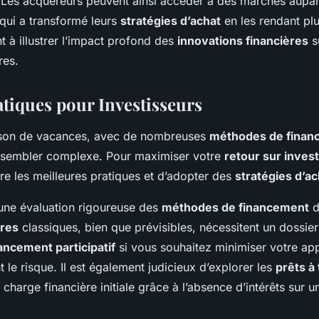
. Les acquéreurs peuvent ainsi accéder à des marchés aupa
 qui a transformé leurs
stratégies d’achat
en les rendant plu
t à illustrer l’impact profond des
innovations financières
s
res.
atiques pour Investisseurs
ison de vacances, avec de nombreuses
méthodes de finan
t sembler complexe. Pour maximiser votre
retour sur inves
tre les meilleures pratiques et d’adopter des
stratégies d’ac
ne évaluation rigoureuse des
méthodes de financement
d
ires
classiques, bien que prévisibles, nécessitent un dossier 
ancement participatif
si vous souhaitez minimiser votre ap
nt le risque. Il est également judicieux d’explorer les
prêts à
 charge financière initiale grâce à l’absence d’intérêts sur 