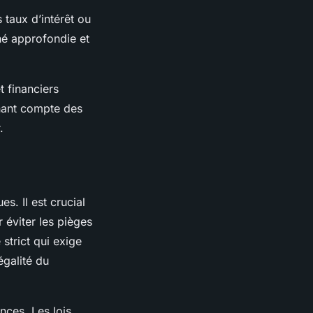
s taux d’intérêt ou
hé approfondie et
t financiers
nant compte des
.
es. Il est crucial
 éviter les pièges
strict qui exige
égalité du
nces. Les lois