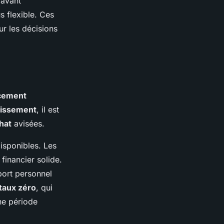
ravant
s flexible. Ces
ur les décisions
cement
tissement
, il est
hat
avisées.
isponibles. Les
financier solide.
port personnel
 taux zéro
, qui
une période