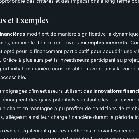
rofondie des critères et des implications à long terme pou
as et Exemples
financières
modifient de manière significative la dynamique
ces, comme le démontrent divers
exemples concrets
. Co
t opté pour le financement participatif pour acquérir une vi
Grâce à plusieurs petits investisseurs participant au projet,
port initial de manière considérable, ouvrant ainsi la voie 
 accessible.
témoignages d’investisseurs utilisant des
innovations financ
témoignent des gains potentiels substantielles. Par exempl
 un chalet en montagne a pu profiter de conditions de rem
ns, allégeant ainsi leur charge financière durant la période ini
 révèlent également que ces méthodes innovantes incitent u