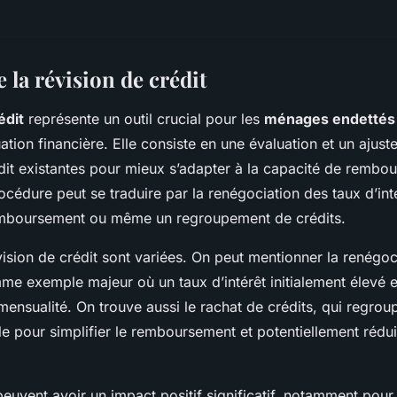
la révision de crédit
édit
représente un outil crucial pour les
ménages endettés
uation financière. Elle consiste en une évaluation et un ajus
dit existantes pour mieux s’adapter à la capacité de rembo
cédure peut se traduire par la renégociation des taux d’inté
mboursement ou même un regroupement de crédits.
ision de crédit sont variées. On peut mentionner la renégoc
e exemple majeur où un taux d’intérêt initialement élevé e
 mensualité. On trouve aussi le rachat de crédits, qui regrou
le pour simplifier le remboursement et potentiellement rédui
euvent avoir un impact positif significatif, notamment pour