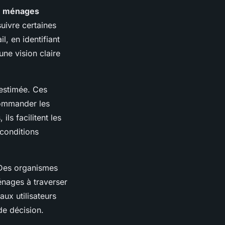
s
ménages
suivre certaines
l, en identifiant
une vision claire
restimée. Ces
commander les
ls facilitent les
 conditions
 Des organismes
énages à traverser
aux utilisateurs
 de décision.