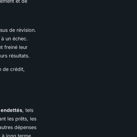
rement et de
sus de révision.
 à un échec.
 freiné leur
rs résultats.
n de crédit,
endettés
, tels
nt les prêts, les
’autres dépenses
t à long terme,