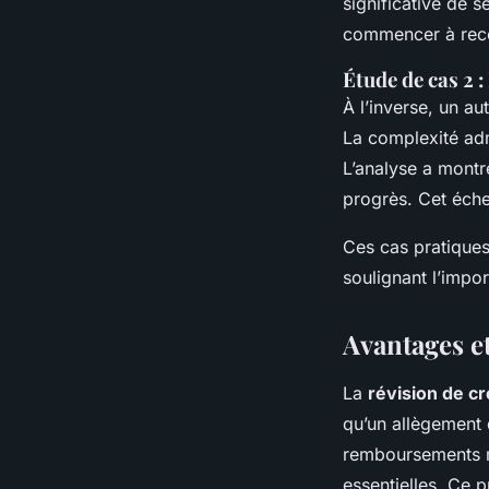
significative de 
commencer à reco
Étude de cas 2 :
À l’inverse, un a
La complexité adm
L’analyse a montr
progrès. Cet éche
Ces cas pratiques 
soulignant l’impo
Avantages et
La
révision de cr
qu’un allègement d
remboursements me
essentielles. Ce 