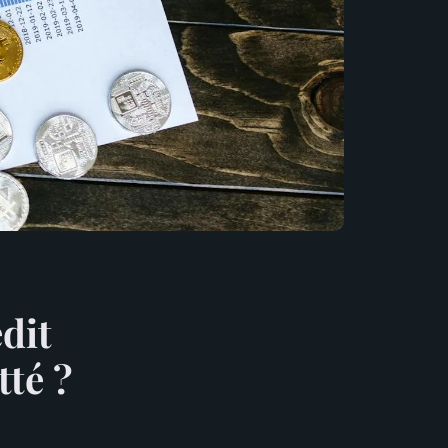
édit
tté ?