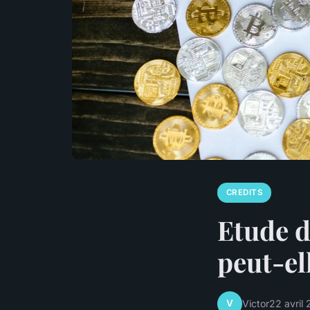
CREDITS
Etude d
peut-el
V
Victor
22 avril