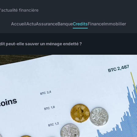
actualité financière
Accueil
Actu
Assurance
Banque
Credits
Finance
Immobilier
édit peut-elle sauver un ménage endetté ?