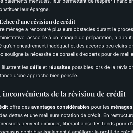
ses paiements mensuels, leur permettant de respirer financiè
nstituer leur épargne.
 Échec d’une révision de crédit
utre ménage a rencontré plusieurs obstacles durant le proces
inistrative, associée à un manque de préparation, a abouti
é qu’un encadrement inadéquat et des accords peu clairs ont
c souligne la nécessité de conseils d’experts pour de meilleu
illustrent les
défis
et
réussites
possibles lors de la révisio
rtance d’une approche bien pensée.
 inconvénients de la révision de crédit
édit
offre des
avantages considérables
pour les
ménages 
es dettes et une meilleure notation de crédit. En restructura
nsuels peuvent diminuer, libérant ainsi des fonds pour d
processus contribue également à améliorer le profil de crédi