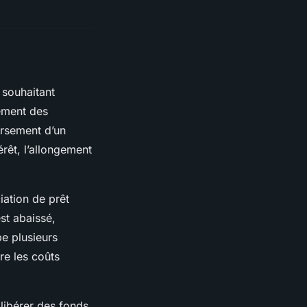
souhaitant
tement des
ursement d’un
rêt, l’allongement
iation de prêt
st abaissé,
pe plusieurs
re les coûts
 libérer des fonds