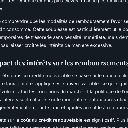
tuer des remboursements plus élevés ou anticipés diminue le 
r.
de comprendre que les modalités de remboursement favorisen
it consommé. Cette souplesse est particulièrement utile po
temporaires de trésorerie sans pénalité immédiate, mais d
pas laisser croître les intérêts de manière excessive.
mpact des intérêts sur les remboursement
érêts
dans un crédit renouvelable se base sur le capital utili
Le taux d’intérêt appliqué est souvent variable, ce qui signi
évoluer selon les conditions du marché et la politique de l’
 intérêts sont calculés sur le montant restant dû après cha
néralement au jour le jour, et ajoutés au solde à rembours
êts sur le
coût du crédit renouvelable
est significatif. Plus 
nt faibles ou espacés, plus les intérêts s’accumulent, ce 