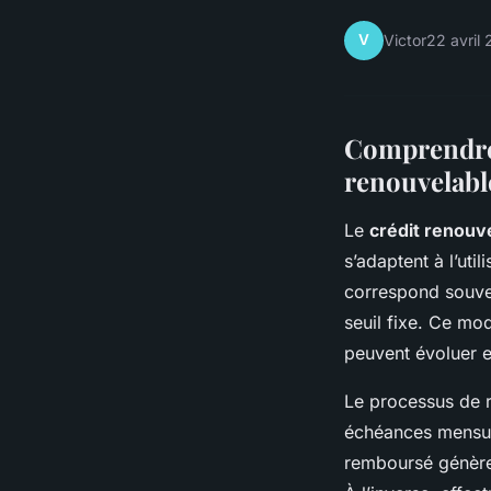
V
Victor
22 avril
Comprendre
renouvelabl
Le
crédit renouv
s’adaptent à l’uti
correspond souven
seuil fixe. Ce mo
peuvent évoluer e
Le processus de 
échéances mensuel
remboursé génère 