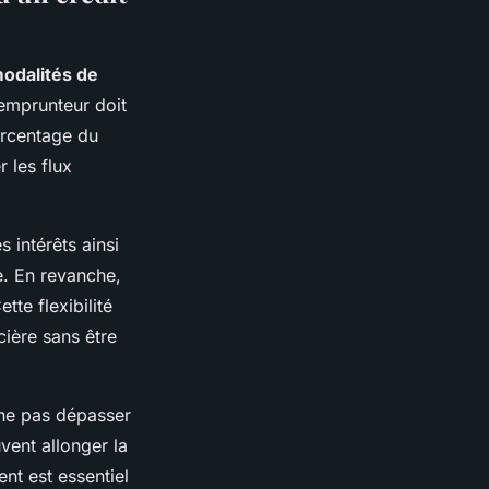
odalités de
’emprunteur doit
urcentage du
 les flux
intérêts ainsi
le. En revanche,
te flexibilité
ière sans être
 ne pas dépasser
uvent allonger la
nt est essentiel