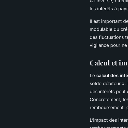
À l’inverse, effec
les intérêts à paye
Il est important 
modulable du créd
des fluctuations 
vigilance pour ne 
Calcul et i
Le
calcul des int
solde débiteur ». 
des intérêts peut 
Concrètement, les
remboursement, gé
L’impact des intér
remboursements so