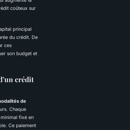
rédit coûteux sur
pital principal
urée du crédit. De
ur ces
ser son budget et
’un crédit
odalités de
eurs. Chaque
 minimal fixé en
able. Ce paiement