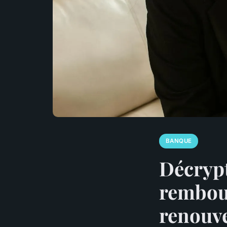
BANQUE
Décrypt
rembou
renouve