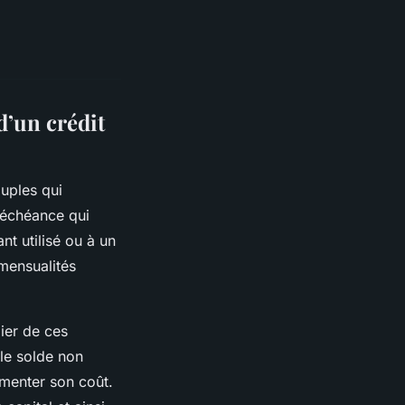
’un crédit
uples qui
e échéance qui
t utilisé ou à un
 mensualités
ier de ces
le solde non
gmenter son coût.