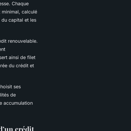
lesse. Chaque
 minimal, calculé
 du capital et les
édit renouvelable.
ent
rt ainsi de filet
rée du crédit et
hoisit ses
ités de
ne accumulation
’un crédit