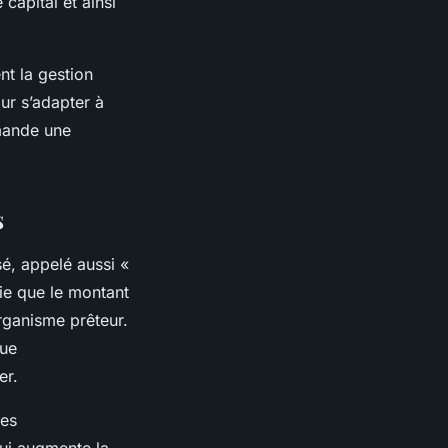
capital et ainsi
t la gestion
ur s’adapter à
emande une
s
sé, appelé aussi «
fie que le montant
organisme prêteur.
que
er.
les
qui augmente la